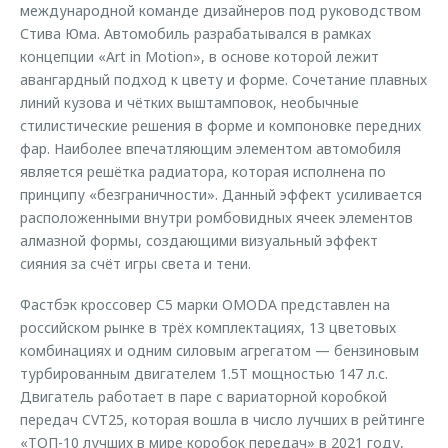
международной команде дизайнеров под руководством
Стива Юма. Автомобиль разрабатывался в рамках
концепции «Art in Motion», в основе которой лежит
авангардный подход к цвету и форме. Сочетание плавных
линий кузова и чётких выштамповок, необычные
стилистические решения в форме и компоновке передних
фар. Наиболее впечатляющим элементом автомобиля
является решётка радиатора, которая исполнена по
принципу «безграничности». Данный эффект усиливается
расположенными внутри ромбовидных ячеек элементов
алмазной формы, создающими визуальный эффект
сияния за счёт игры света и тени.
Фастбэк кроссовер С5 марки OMODA представлен на
российском рынке в трёх комплектациях, 13 цветовых
комбинациях и одним силовым агрегатом — бензиновым
турбированным двигателем 1.5T мощностью 147 л.с.
Двигатель работает в паре с вариаторной коробкой
передач CVT25, которая вошла в число лучших в рейтинге
«ТОП-10 лучших в мире коробок передач» в 2021 году,