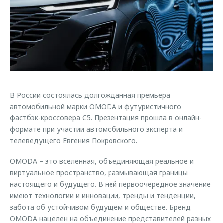
Страхование
Клиентская поддержка
Обратная связь
Кредитный калькулятор
O&J Автоклуб
Аксессуары
Клуб владельцев OMODA
Одежда и сувениры
Приложение O&J
Оригинальные аксессуары
Аксессуары
Запчасти
В России состоялась долгожданная премьера
Одежда и сувениры
автомобильной марки OMODA и футуристичного
Трейд-ин
Оригинальные аксессуары
фастбэк-кроссовера C5. Презентация прошла в онлайн-
формате при участии автомобильного эксперта и
Калькулятор трейд-ин
Запчасти
телеведущего Евгения Покровского.
OMODA – это вселенная, объединяющая реальное и
виртуальное пространство, размывающая границы
настоящего и будущего. В ней первоочередное значение
имеют технологии и инновации, тренды и тенденции,
забота об устойчивом будущем и обществе. Бренд
OMODA нацелен на объединение представителей разных