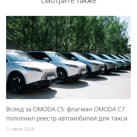
Смотрите также
Вслед за OMODA C5: флагман OMODA C7
С
пополнил реестр автомобилей для такси
п
а
31 июля 2026