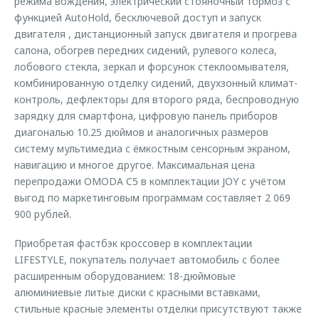
режима вождения, электрический стояночный тормоз с
функцией AutoHold, бесключевой доступ и запуск
двигателя , дистанционный запуск двигателя и прогрева
салона, обогрев передних сидений, рулевого колеса,
лобового стекла, зеркал и форсунок стеклоомывателя,
комбинированную отделку сидений, двухзонный климат-
контроль, дефлекторы для второго ряда, беспроводную
зарядку для смартфона, цифровую панель приборов
диагональю 10.25 дюймов и аналогичных размеров
систему мультимедиа с ёмкостным сенсорным экраном,
навигацию и многое другое. Максимальная цена
перепродажи OMODA C5 в комплектации JOY с учётом
выгод по маркетинговым программам составляет 2 069
900 рублей.
Приобретая фастбэк кроссовер в комплектации
LIFESTYLE, покупатель получает автомобиль c более
расширенным оборудованием: 18-дюймовые
алюминиевые литые диски c красными вставками,
стильные красные элементы отделки присутствуют также