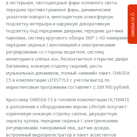
в экстерьере, светодиодные фары основного света,
передние противотуманные фары, динамические
указатели поворота, многоцветную атмосферную
OMODA C5
подсветку интерьера и наружную декоративную
подсветку под передними дверьми, передние датчики
парковки, систему кругового обзора 360° с HD-камерами,
передние сиденья с вентиляцией и электрическими
регулировками со стороны водителя, систему
мониторинга слепых зон, бесконтактное открытие двери
багажника, кожаную отделку сидений, шесть
музыкальных динамиков, полный «зимний» пакет. OMODA
C5 в комплектации LIFESTYLE с учётом выгод по
маркетинговым программам составляет 2 209 900 рублей.
Кроссовер OMODA C5 в топовой комплектации ULTIMATE
в дополнение к оборудованию версии Lifestyle получает:
коричневую кожаную отделку салона, двухцветную
окраску кузова, передние сиденья c электрическими
регулировками, панорамный люк, датчик дождя,
встроенный видеорегистратор и пакет ассистентов