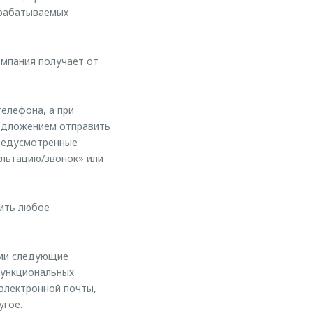
брабатываемых
омпания получает от
елефона, а при
редложением отправить
предусмотренные
ультацию/звонок» или
тить любое
нии следующие
функциональных
 электронной почты,
угое.