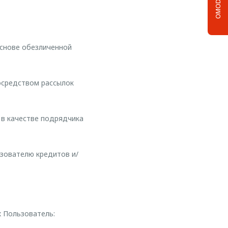
OMODA C5
основе обезличенной
осредством рассылок
 в качестве подрядчика
зователю кредитов и/
х Пользователь: