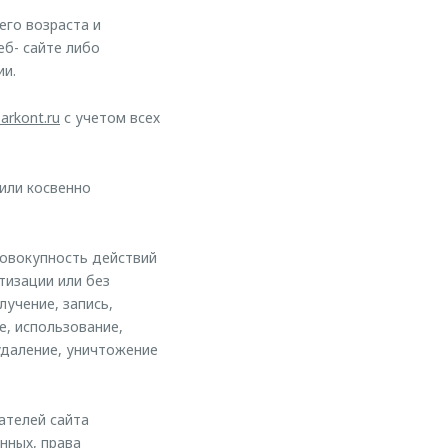
его возраста и
еб- сайте либо
ии.
arkont.ru
с учетом всех
или косвенно
совокупность действий
тизации или без
лучение, запись,
е, использование,
удаление, уничтожение
ателей сайта
нных, права