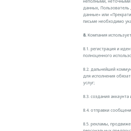
неполными, неточными 
данных, Пользователь
данные» или «Прекрати
письме необходимо ука
8.
Компания использует
8.1. регистрация и ид
полноценного использо
8.2. дальнейшей комму
для исполнения обязат
услуг;
8.3. создания аккаунта
8.4. отправки сообщен
8.5. рекламы, продвиже
персональных предпочт