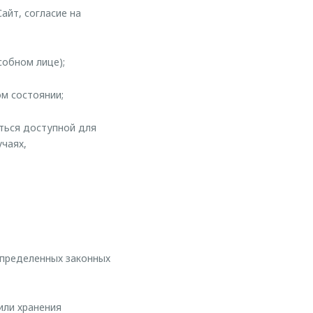
айт, согласие на
собном лице);
м состоянии;
иться доступной для
учаях,
определенных законных
или хранения