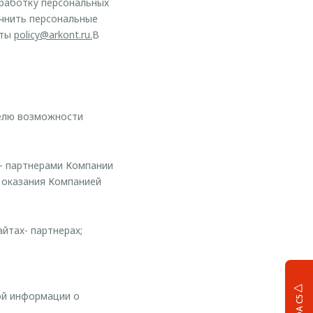
бработку персональных
чнить персональные
чты
policy@arkont.ru.
В
телю возможности
 – партнерами Компании
 оказания Компанией
айтах- партнерах;
ной информации о