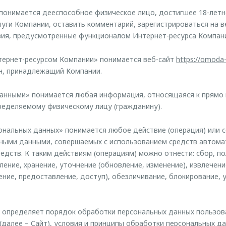
онимается дееспособное физическое лицо, достигшее 18-летн
уги Компании, оставить комментарий, зарегистрироваться на в
вия, предусмотренные функционалом Интернет-ресурса Компан
тернет-ресурсом Компании» понимается веб-сайт
https://omoda-
н, принадлежащий Компании.
анными» понимается любая информация, относящаяся к прямо 
ределяемому физическому лицу (гражданину).
нальных данных» понимается любое действие (операция) или 
ьными данными, совершаемых с использованием средств автома
едств. К таким действиям (операциям) можно отнести: сбор, по
ение, хранение, уточнение (обновление, изменение), извлечени
ение, предоставление, доступ), обезличивание, блокирование, 
определяет порядок обработки персональных данных пользов
(далее – Сайт), условия и принципы обработки персональных да