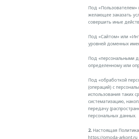
Под «Пользователем» п
желающее заказать усл
совершить иные дейст
Под «Сайтом» или «Ин
уровней доменных име
Под «персональными д
определенному или оп
Под «обработкой персо
(операций) с персонал
использования таких ср
систематизацию, накопл
передачу (распростран
персональных данных.
2.
Настоящая Политика 
https://omoda-arkont.ru