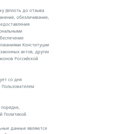
ку (вплоть до отзыва
анение, обезличивание,
редоставления
иональными
обеспечение
ебованиями Конституции
законных актов, других
аконов Российской
ует со дня
а Пользователем
 порядке,
й Политикой.
льные данные являются