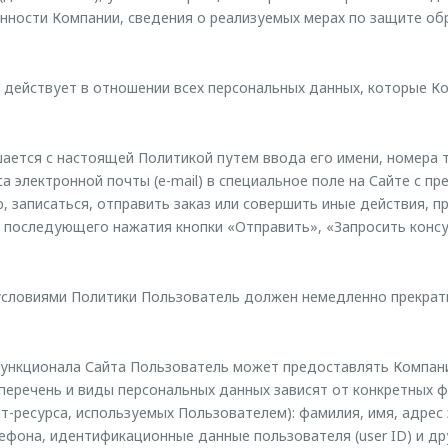
нности Компании, сведения о реализуемых мерах по защите о
действует в отношении всех персональных данных, которые К
ается с настоящей Политикой путем ввода его имени, номера т
а электронной почты (e-mail) в специальное поле на Сайте с п
ю, записаться, отправить заказ или совершить иные действия, 
 последующего нажатия кнопки «Отправить», «Запросить конс
 условиями Политики Пользователь должен немедленно прекра
ункционала Сайта Пользователь может предоставлять Компа
перечень и виды персональных данных зависят от конкретных 
-ресурса, используемых Пользователем): фамилия, имя, адрес
ефона, идентификационные данные пользователя (user ID) и др