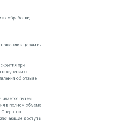
 их обработки;
отношению к целям их
аскрытия при
и получении от
явления об отзыве
чивается путем
ния в полном объеме
. Оператор
сключающие доступ к