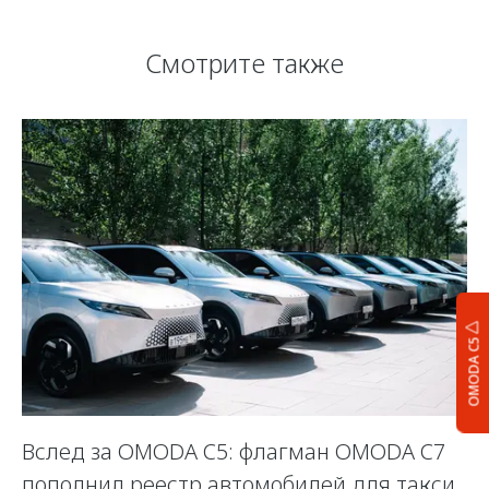
Смотрите также
OMODA C5
Вслед за OMODA C5: флагман OMODA C7
С
пополнил реестр автомобилей для такси
п