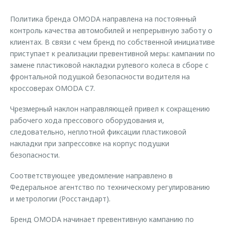
Страхование
Клиентская поддержка
Обратная связь
Политика бренда OMODA направлена на постоянный
Кредитный калькулятор
O&J Автоклуб
контроль качества автомобилей и непрерывную заботу о
клиентах. В связи с чем бренд по собственной инициативе
Аксессуары
Клуб владельцев OMODA
приступает к реализации превентивной меры: кампании по
Одежда и сувениры
Приложение O&J
замене пластиковой накладки рулевого колеса в сборе с
фронтальной подушкой безопасности водителя на
Оригинальные аксессуары
Аксессуары
кроссоверах OMODA C7.
Запчасти
Одежда и сувениры
Чрезмерный наклон направляющей привел к сокращению
Трейд-ин
Оригинальные аксессуары
рабочего хода прессового оборудования и,
Калькулятор трейд-ин
Запчасти
следовательно, неплотной фиксации пластиковой
накладки при запрессовке на корпус подушки
безопасности.
Соответствующее уведомление направлено в
Федеральное агентство по техническому регулированию
и метрологии (Росстандарт).
Бренд OMODA начинает превентивную кампанию по