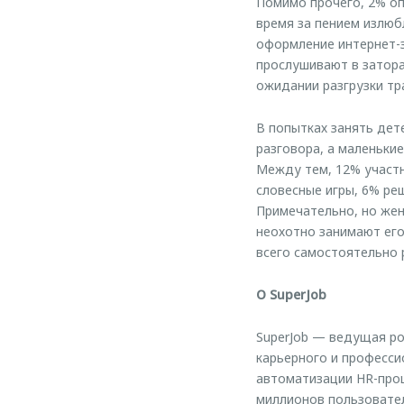
Помимо прочего, 2% оп
время за пением излюб
оформление интернет-
прослушивают в затора
ожидании разгрузки тр
В попытках занять дет
разговора, а маленьки
Между тем, 12% участн
словесные игры, 6% ре
Примечательно, но жен
неохотно занимают его
всего самостоятельно 
О SuperJob
SuperJob — ведущая ро
карьерного и професси
автоматизации HR-проц
миллионов пользовател