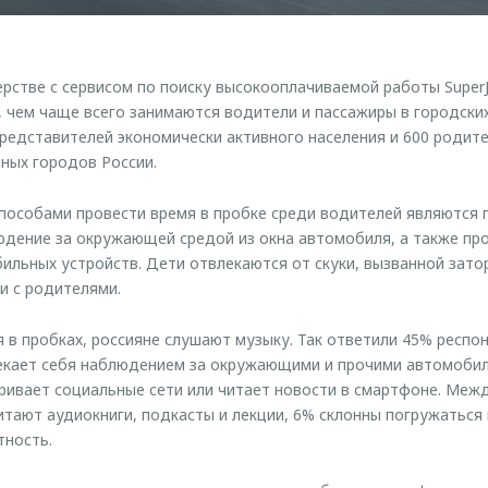
стве с сервисом по поиску высокооплачиваемой работы Super
, чем чаще всего занимаются водители и пассажиры в городских
представителей экономически активного населения и 600 родите
чных городов России.
пособами провести время в пробке среди водителей являются 
юдение за окружающей средой из окна автомобиля, а также пр
ильных устройств. Дети отвлекаются от скуки, вызванной затор
и с родителями.
я в пробках, россияне слушают музыку. Так ответили 45% респ
лекает себя наблюдением за окружающими и прочими автомобил
ривает социальные сети или читает новости в смартфоне. Межд
тают аудиокниги, подкасты и лекции, 6% склонны погружаться 
тность.