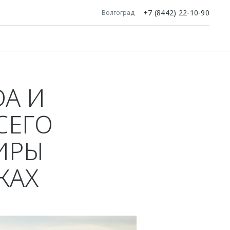
+7 (8442) 22-10-90
Волгоград
A И
СЕГО
ИРЫ
КАХ