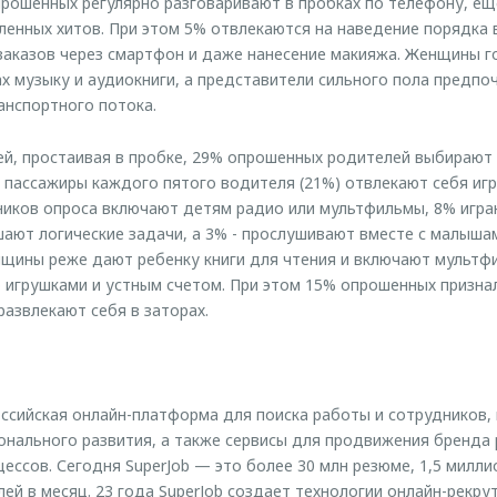
рошенных регулярно разговаривают в пробках по телефону, ещ
ленных хитов. При этом 5% отвлекаются на наведение порядка 
заказов через смартфон и даже нанесение макияжа. Женщины 
х музыку и аудиокниги, а представители сильного пола предпо
анспортного потока.
ей, простаивая в пробке, 29% опрошенных родителей выбирают
е пассажиры каждого пятого водителя (21%) отвлекают себя игр
иков опроса включают детям радио или мультфильмы, 8% игра
шают логические задачи, а 3% - прослушивают вместе с малышам
щины реже дают ребенку книги для чтения и включают мультф
 игрушками и устным счетом. При этом 15% опрошенных призна
развлекают себя в заторах.
ссийская онлайн-платформа для поиска работы и сотрудников,
онального развития, а также сервисы для продвижения бренда
ессов. Сегодня SuperJob — это более 30 млн резюме, 1,5 милли
ей в месяц. 23 года SuperJob создает технологии онлайн-рекру