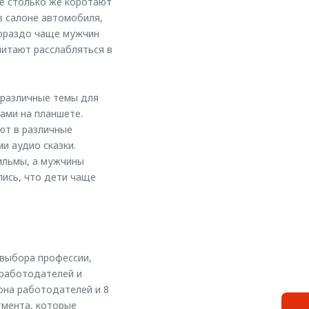
е столько же коротают
в салоне автомобиля,
гораздо чаще мужчин
читают расслабляться в
 различные темы для
ами на планшете.
ют в различные
и аудио сказки.
ильмы, а мужчины
лись, что дети чаще
 выбора профессии,
 работодателей и
она работодателей и 8
тмента, которые