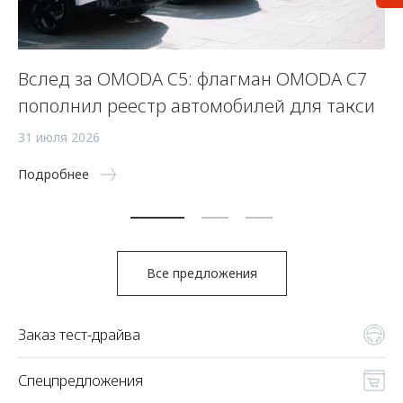
Вслед за OMODA C5: флагман OMODA C7
С
пополнил реестр автомобилей для такси
п
а
31 июля 2026
5 
Подробнее
По
Все предложения
Заказ тест-драйва
Спецпредложения