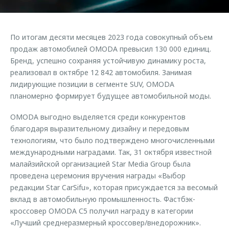
Страхование
Клиентская поддержка
Обратная связь
Кредитный калькулятор
O&J Автоклуб
По итогам десяти месяцев 2023 года совокупный объем
Аксессуары
Клуб владельцев OMODA
продаж автомобилей OMODA превысил 130 000 единиц.
Бренд, успешно сохраняя устойчивую динамику роста,
Одежда и сувениры
Приложение O&J
реализовал в октябре 12 842 автомобиля. Занимая
Оригинальные аксессуары
лидирующие позиции в сегменте SUV, OMODA
Аксессуары
Запчасти
планомерно формирует будущее автомобильной моды.
Одежда и сувениры
Трейд-ин
OMODA выгодно выделяется среди конкурентов
Оригинальные аксессуары
благодаря выразительному дизайну и передовым
Калькулятор трейд-ин
Запчасти
технологиям, что было подтверждено многочисленными
международными наградами. Так, 31 октября известной
малайзийской организацией Star Media Group была
проведена церемония вручения награды «Выбор
редакции Star CarSifu», которая присуждается за весомый
вклад в автомобильную промышленность. Фастбэк-
кроссовер OMODA С5 получил награду в категории
«Лучший среднеразмерный кроссовер/внедорожник».