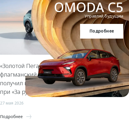
OMODA C5
Управляй будущим
Подробнее
OMODA C5
«Золотой Пегас» за смелый дизайн:
флагманский кроссовер OMODA C7
получил престижную награду Гран-
при «За рулем»
27 мая 2026
Подробнее