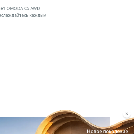
елает OMODA С5 AWD
наслаждайтесь каждым
Новое поколение