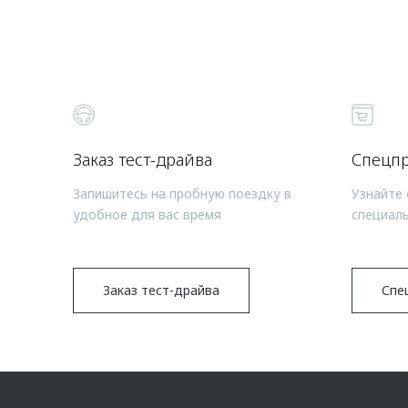
Заказ тест-драйва
Спецп
Запишитесь на пробную поездку в
Узнайте 
удобное для вас время
специал
Заказ тест-драйва
Спе