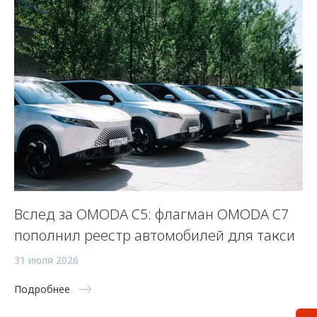
Вслед за OMODA C5: флагман OMODA C7
С
пополнил реестр автомобилей для такси
п
а
31 июля 2026
5 
Подробнее
По