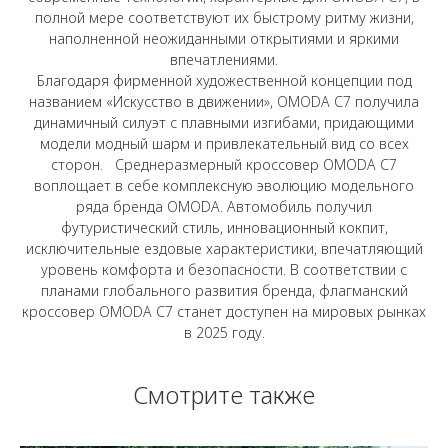
Страхование
Клиентская поддержка
полной мере соответствуют их быстрому ритму жизни,
Обратная связь
наполненной неожиданными открытиями и яркими
Кредитный калькулятор
O&J Автоклуб
впечатлениями.
Благодаря фирменной художественной концепции под
Аксессуары
Клуб владельцев OMODA
названием «Искусство в движении», OMODA С7 получила
Одежда и сувениры
Приложение O&J
динамичный силуэт с плавными изгибами, придающими
модели модный шарм и привлекательный вид со всех
Оригинальные аксессуары
сторон. Среднеразмерный кроссовер OMODA С7
Аксессуары
Запчасти
воплощает в себе комплексную эволюцию модельного
Одежда и сувениры
ряда бренда OMODA. Автомобиль получил
футуристический стиль, инновационный кокпит,
Трейд-ин
Оригинальные аксессуары
исключительные ездовые характеристики, впечатляющий
Калькулятор трейд-ин
Запчасти
уровень комфорта и безопасности. В соответствии с
планами глобального развития бренда, флагманский
кроссовер OMODA С7 станет доступен на мировых рынках
в 2025 году.
Смотрите также