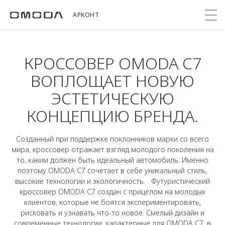
АРКОНТ
КРОССОВЕР OMODA С7
Покупателям
Мир OMODA
Владельцам
Модели
ВОПЛОЩАЕТ НОВУЮ
ЭСТЕТИЧЕСКУЮ
C5
Выбор и покупка
Сервис
О бренде
КОНЦЕПЦИЮ БРЕНДА.
от 2 299 000 ₽*
Сравнить комплектации
Записаться на сервис
Новости
Записаться на тест-драйв
Кузовной ремонт
Онлайн-сервисы
Созданный при поддержке поклонников марки со всего
C7
Cпецпредложения
мира, кроссовер отражает взгляд молодого поколения на
Поддержка
Приложение O&J
от 2 739 000 ₽*
то, каким должен быть идеальный автомобиль. Именно
Прайс-листы
Помощь на дороге
Клуб владельцев OMODA
поэтому OMODA С7 сочетает в себе уникальный стиль,
OMODA Лизинг
высокие технологии и экологичность. Футуристический
Гарантия
Бренд JAECOO
кроссовер OMODA С7 создан с прицелом на молодых
Кредит и страхование
Дополнительная техническая поддержка
клиентов, которые не боятся экспериментировать,
рисковать и узнавать что-то новое. Смелый дизайн и
Правовая информация
Кредитные программы
Руководства по эксплуатации
современные технологии, характерные для OMODA С7, в