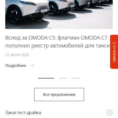
Вслед за OMODA C5: флагман OMODA C7
С
пополнил реестр автомобилей для такси
п
OMODA C5
а
31 июля 2026
5 
Подробнее
По
Все предложения
Заказ тест-драйва