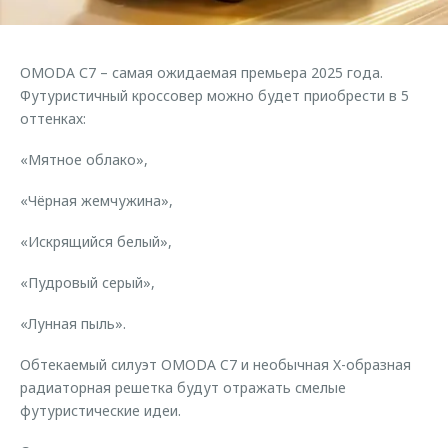
Страхование
Клиентская поддержка
Обратная связь
Кредитный калькулятор
O&J Автоклуб
OMODA С7 – самая ожидаемая премьера 2025 года.
Аксессуары
Клуб владельцев OMODA
Футуристичный кроссовер можно будет приобрести в 5
оттенках:
Одежда и сувениры
Приложение O&J
Оригинальные аксессуары
«Мятное облако»,
Аксессуары
Запчасти
Одежда и сувениры
«Чёрная жемчужина»,
Трейд-ин
Оригинальные аксессуары
«Искрящийся белый»,
Калькулятор трейд-ин
Запчасти
«Пудровый серый»,
«Лунная пыль».
Обтекаемый силуэт OMODA C7 и необычная X-образная
радиаторная решетка будут отражать смелые
футуристические идеи.