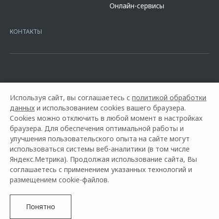
Онлайн-сервисы
platformId=alfasite
Кредит предоставляет АО Альфа-Банк. ИНН
7728168971 ОГРН 1027700067328 место нахождение 107078, г.
Москва, ул. Каланчевская, д. 27. Ген.лицензия ЦБ РФ № 1326 от
КОНТАКТЫ
16.01.2015. Предложение ограничено и не является публичной
офертой.
Используя сайт, вы соглашаетесь с
политикой обработки
данных
и использованием cookies вашего браузера.
Cookies можно отключить в любой момент в настройках
браузера. Для обеспечения оптимальной работы и
улучшения пользовательского опыта на сайте могут
использоваться системы веб-аналитики (в том числе
Горячая линия OMODA:
+7 (8442) 22-10-90
Яндекс.Метрика). Продолжая использование сайта, Вы
соглашаетесь с применением указанных технологий и
© 2026 Арконт
размещением cookie-файлов.
Модельный ряд
Архивные модели
Контакты
Правовая информация
Понятно