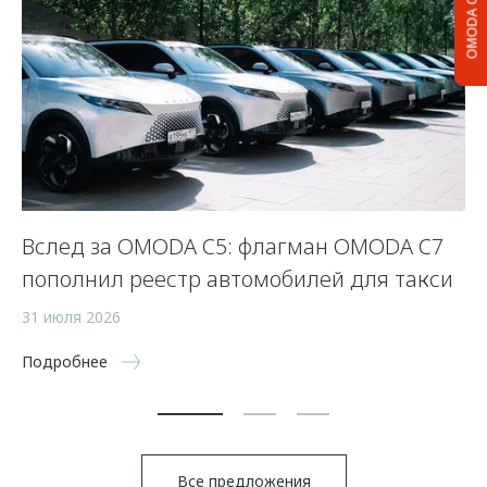
OMODA C5
Вслед за OMODA C5: флагман OMODA C7
С
пополнил реестр автомобилей для такси
п
а
31 июля 2026
5 
Подробнее
По
Все предложения