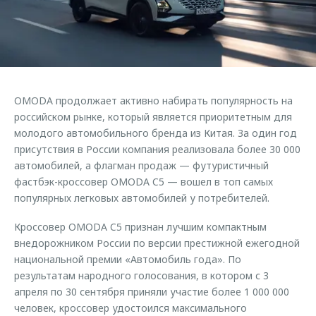
Страхование
Клиентская поддержка
Обратная связь
Кредитный калькулятор
O&J Автоклуб
Аксессуары
Клуб владельцев OMODA
Одежда и сувениры
Приложение O&J
OMODA продолжает активно набирать популярность на
Оригинальные аксессуары
российском рынке, который является приоритетным для
Аксессуары
Запчасти
молодого автомобильного бренда из Китая. За один год
Одежда и сувениры
присутствия в России компания реализовала более 30 000
Трейд-ин
Оригинальные аксессуары
автомобилей, а флагман продаж — футуристичный
фастбэк-кроссовер OMODA C5 — вошел в топ самых
Калькулятор трейд-ин
Запчасти
популярных легковых автомобилей у потребителей.
Кроссовер OMODA C5 признан лучшим компактным
внедорожником России по версии престижной ежегодной
национальной премии «Автомобиль года». По
результатам народного голосования, в котором с 3
апреля по 30 сентября приняли участие более 1 000 000
человек, кроссовер удостоился максимального