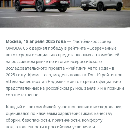
Страхование
Клиентская поддержка
Обратная связь
Кредитный калькулятор
O&J Автоклуб
Аксессуары
Клуб владельцев OMODA
Одежда и сувениры
Приложение O&J
Москва, 18 апреля 2025 года
— Фастбэк-кроссовер
Оригинальные аксессуары
OMODA C5 одержал победу в рейтинге «Современные
Аксессуары
Запчасти
авто» среди официально представленных автомобилей
Одежда и сувениры
на российском рынке по итогам всероссийского
Трейд-ин
Оригинальные аксессуары
исследовательского проекта «Рейтинги Авто Года» в
2025 году. Кроме того, модель вошла в Топ-10 рейтингов
Калькулятор трейд-ин
Запчасти
«Цена-качество» и «Надежные авто» среди официально
представленных на российском рынке, заняв 7 и 8 позиции
соответственно.
Каждый из автомобилей, участвовавших в исследовании,
оценивался по ключевым характеристикам: качеству
сборки, безопасности, практичности, комфорту,
подготовленности к российским условиям и