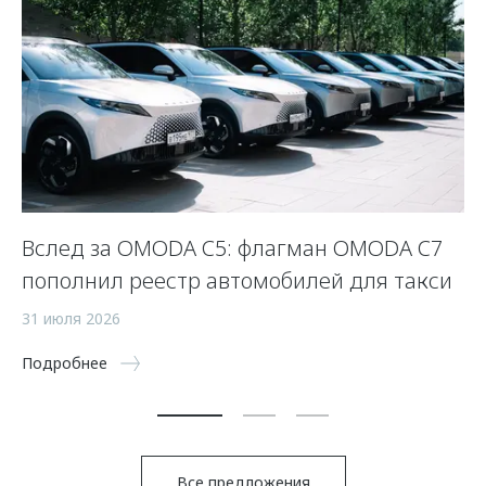
Вслед за OMODA C5: флагман OMODA C7
С
пополнил реестр автомобилей для такси
п
а
31 июля 2026
5 
Подробнее
По
Все предложения