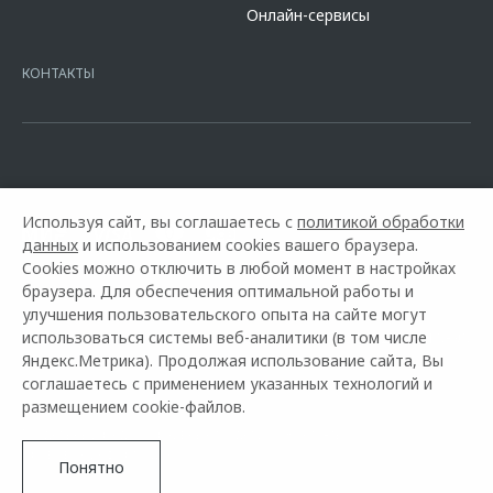
сайте банка
https://alfabank.ru/get-money/auto-loan/dealers/?
Онлайн-сервисы
platformId=alfasite
Кредит предоставляет АО Альфа-Банк. ИНН
7728168971 ОГРН 1027700067328 место нахождение 107078, г.
Москва, ул. Каланчевская, д. 27. Ген.лицензия ЦБ РФ № 1326 от
КОНТАКТЫ
16.01.2015. Предложение ограничено и не является публичной
офертой.
Используя сайт, вы соглашаетесь с
политикой обработки
данных
и использованием cookies вашего браузера.
Cookies можно отключить в любой момент в настройках
браузера. Для обеспечения оптимальной работы и
улучшения пользовательского опыта на сайте могут
использоваться системы веб-аналитики (в том числе
Горячая линия OMODA:
+7 (8442) 22-10-90
Яндекс.Метрика). Продолжая использование сайта, Вы
соглашаетесь с применением указанных технологий и
© 2026 Арконт
размещением cookie-файлов.
Модельный ряд
Архивные модели
Контакты
Правовая информация
Понятно