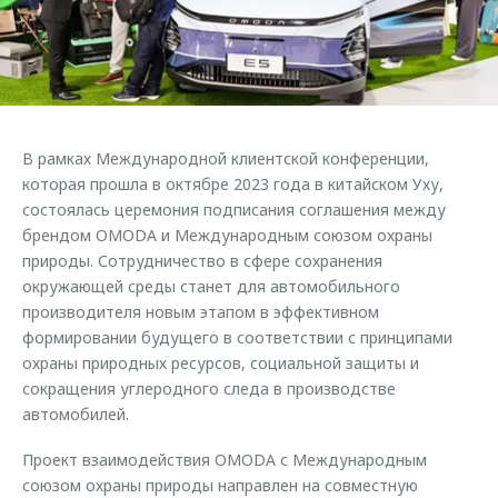
Страхование
Клиентская поддержка
Обратная связь
Кредитный калькулятор
O&J Автоклуб
Аксессуары
Клуб владельцев OMODA
Одежда и сувениры
Приложение O&J
В рамках Международной клиентской конференции,
Оригинальные аксессуары
которая прошла в октябре 2023 года в китайском Уху,
Аксессуары
Запчасти
состоялась церемония подписания соглашения между
Одежда и сувениры
брендом OMODA и Международным союзом охраны
Трейд-ин
Оригинальные аксессуары
природы. Сотрудничество в сфере сохранения
окружающей среды станет для автомобильного
Калькулятор трейд-ин
Запчасти
производителя новым этапом в эффективном
формировании будущего в соответствии с принципами
охраны природных ресурсов, социальной защиты и
сокращения углеродного следа в производстве
автомобилей.
Проект взаимодействия OMODA с Международным
союзом охраны природы направлен на совместную