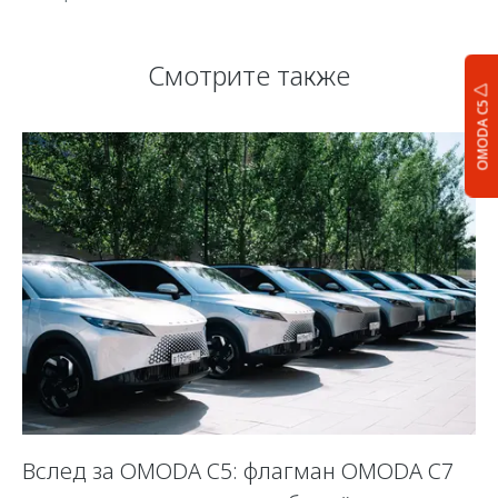
Смотрите также
OMODA C5
Вслед за OMODA C5: флагман OMODA C7
С