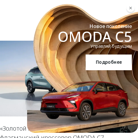
Новое поколение
OMODA C5
Управляй будущим
Подробнее
OMODA C5
«Золотой Пегас» за смелый дизайн:
флагманский кроссовер OMODA C7