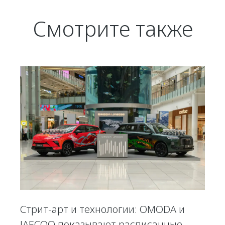
Смотрите также
Стрит-арт и технологии: OMODA и
JAECOO показывают расписанные