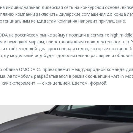
на индивидуальная дилерская сеть на конкурсной основе, вкл
 планах компании заключить дилерские соглашения до конца лета
потенциальным кандидатам компания направит приглашение.
A на российском рынке займут позиции в сегменте high middle
м и немецким маркам, приостановившим свою деятельность в Р
из трёх моделей: два кроссовера и седан, которые поэтапно 
5 году модельный ряд будет дополнительно расширен и обновлё
го облика OMODA С5 принадлежит международной команде ди
а. Автомобиль разрабатывался в рамках концепции «Art in Mot
, как эксперимент — с концепцией, цветом, формой.