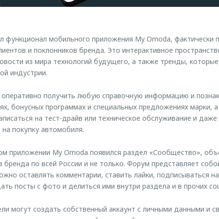
 функционал мобильного приложения My Omoda, фактически пр
лиентов и поклонников бренда. Это интерактивное пространство
овости из мира технологий будущего, а также тренды, которы
й индустрии.
 оперативно получить любую справочную информацию и познак
иях, бонусных программах и специальных предложениях марки, а
писаться на тест-драйв или техническое обслуживание и даж
 на покупку автомобиля.
ном приложении My Omoda появился раздел «Сообщество», об
в бренда по всей России и не только. Форум представляет собо
можно оставлять комментарии, ставить лайки, подписываться на
ть посты с фото и делиться ими внутри раздела и в прочих со
ели могут создать собственный аккаунт с личными данными и с