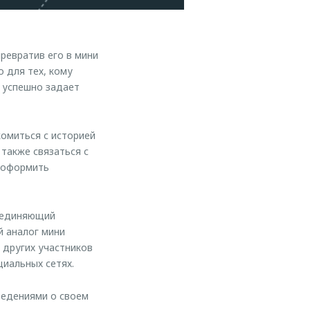
евратив его в мини
 для тех, кому
е успешно задает
омиться с историей
 также связаться с
е оформить
ъединяющий
й аналог мини
 других участников
циальных сетях.
ведениями о своем