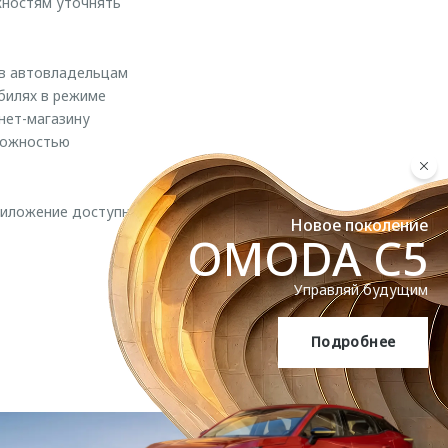
жностям уточнять
ив автовладельцам
билях в режиме
нет-магазину
зможностью
риложение доступно
Новое поколение
OMODA C5
Управляй будущим
Подробнее
OMODA C5