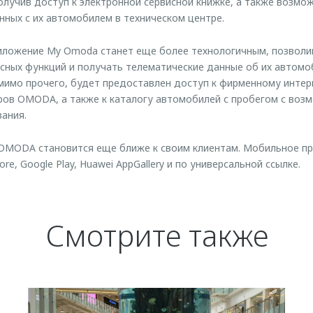
учив доступ к электронной сервисной книжке, а также возмо
нных с их автомобилем в техническом центре.
риложение My Omoda станет еще более технологичным, позвол
сных функций и получать телематические данные об их автомо
мимо прочего, будет предоставлен доступ к фирменному интер
ров OMODA, а также к каталогу автомобилей с пробегом с во
ания.
 OMODA становится еще ближе к своим клиентам. Мобильное п
re, Google Play, Huawei AppGallery и по универсальной ссылке.
Смотрите также