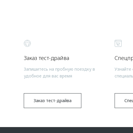
Заказ тест-драйва
Спецп
Запишитесь на пробную поездку в
Узнайте 
удобное для вас время
специал
Заказ тест-драйва
Спе