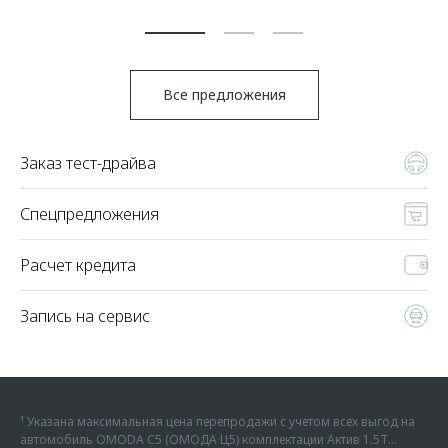
По
Все предложения
Заказ тест-драйва
Спецпредложения
Расчет кредита
Запись на сервис
¹ Указана максимальная цена перепродажи с учетом всех выгод на
автомобиль OMODA C5 (ОМОДА Ц5) комплектации Актив 1.5Т