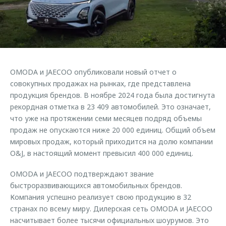
Страхование
Клиентская поддержка
Обратная связь
Кредитный калькулятор
O&J Автоклуб
Аксессуары
Клуб владельцев OMODA
Одежда и сувениры
Приложение O&J
OMODA и JAECOO опубликовали новый отчет о
Оригинальные аксессуары
совокупных продажах на рынках, где представлена
Аксессуары
Запчасти
продукция брендов. В ноябре 2024 года была достигнута
Одежда и сувениры
рекордная отметка в 23 409 автомобилей. Это означает,
Трейд-ин
Оригинальные аксессуары
что уже на протяжении семи месяцев подряд объемы
продаж не опускаются ниже 20 000 единиц. Общий объем
Калькулятор трейд-ин
Запчасти
мировых продаж, который приходится на долю компании
O&J, в настоящий момент превысил 400 000 единиц.
OMODA и JAECOO подтверждают звание
быстроразвивающихся автомобильных брендов.
Компания успешно реализует свою продукцию в 32
странах по всему миру. Дилерская сеть OMODA и JAECOO
насчитывает более тысячи официальных шоурумов. Это