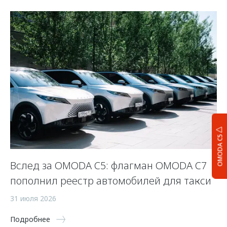
OMODA C5
Вслед за OMODA C5: флагман OMODA C7
С
пополнил реестр автомобилей для такси
п
а
31 июля 2026
5 
Подробнее